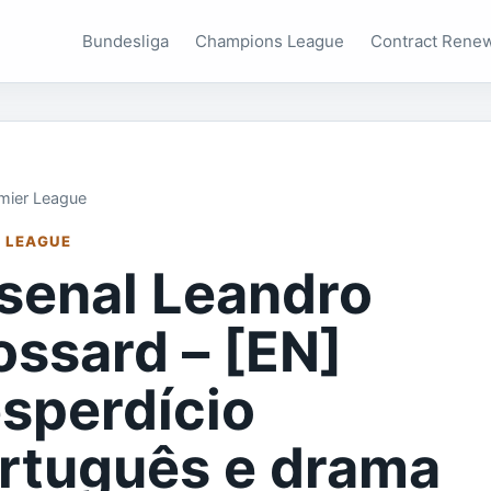
Bundesliga
Champions League
Contract Rene
mier League
 LEAGUE
senal Leandro
ossard – [EN]
sperdício
rtuguês e drama