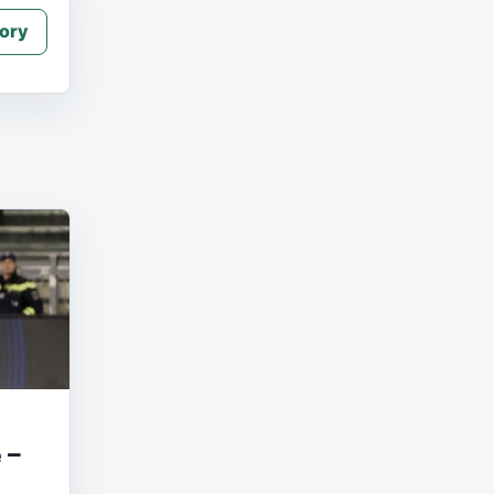
ory
 –