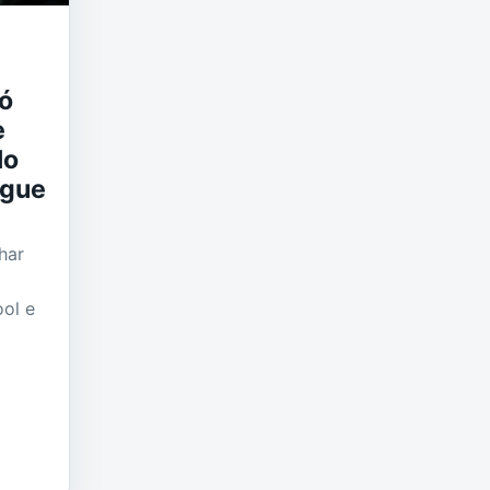
só
e
lo
ague
har
ool e