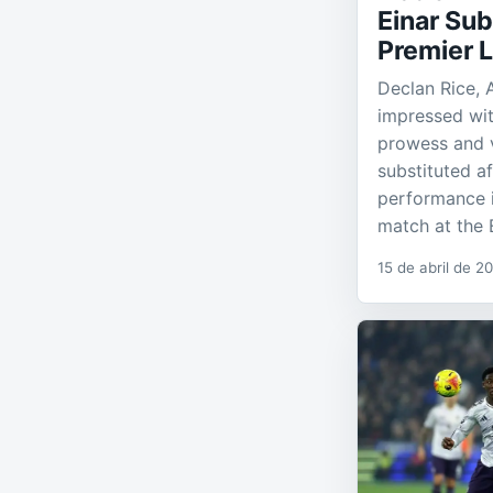
Einar Sub
Premier 
Declan Rice, A
impressed wit
prowess and v
substituted a
performance 
match at the 
15 de abril de 2