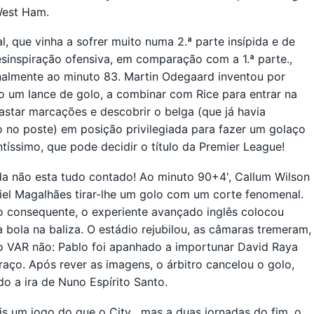
West Ham.
l, que vinha a sofrer muito numa 2.ª parte insípida e de
sinspiração ofensiva, em comparação com a 1.ª parte.,
inalmente ao minuto 83. Martin Odegaard inventou por
 um lance de golo, a combinar com Rice para entrar na
rastar marcações e descobrir o belga (que já havia
 no poste) em posição privilegiada para fazer um golaço
tíssimo, que pode decidir o título da Premier League!
a não esta tudo contado! Ao minuto 90+4', Callum Wilson
iel Magalhães tirar-lhe um golo com um corte fenomenal.
 consequente, o experiente avançado inglês colocou
bola na baliza. O estádio rejubilou, as câmaras tremeram,
o VAR não: Pablo foi apanhado a importunar David Raya
aço. Após rever as imagens, o árbitro cancelou o golo,
o a ira de Nuno Espírito Santo.
 um jogo do que o City , mas a duas jornadas do fim, o