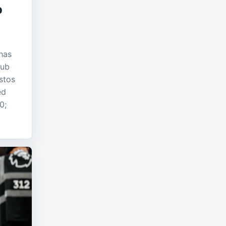
b
has
lub
stos
ed
0;