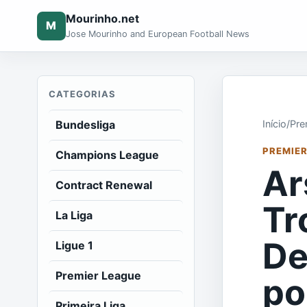
Mourinho.net
M
Jose Mourinho and European Football News
CATEGORIAS
Bundesliga
Início
/
Pre
PREMIER
Champions League
Ar
Contract Renewal
Tr
La Liga
De
Ligue 1
Premier League
po
Primeira Liga