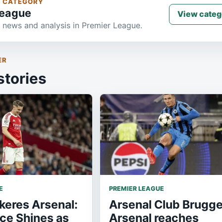
S CATEGORY
League
View categ
 news and analysis in Premier League.
ER
stories
E
PREMIER LEAGUE
eres Arsenal:
Arsenal Club Brugge
ce Shines as
Arsenal reaches