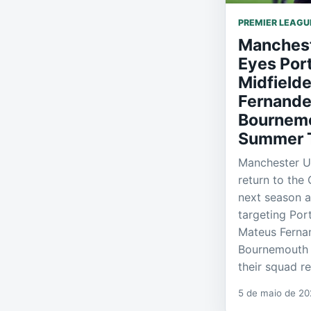
PREMIER LEAGU
Manchest
Eyes Por
Midfield
Fernande
Bournemo
Summer T
Manchester Un
return to th
next season a
targeting Por
Mateus Ferna
Bournemouth p
their squad r
5 de maio de 2