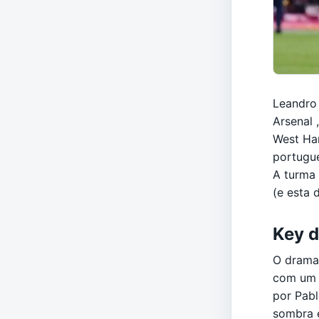
Leandro 
Arsenal 
West Ham
portugu
A turma
(e esta 
Key d
O drama 
com um g
por Pabl
sombra 