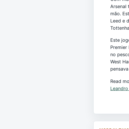
Arsenal 
mão. Est
Leed e d
Tottenh
Este jog
Premier 
no pesco
West Ha
pensava 
Read mo
Leandro