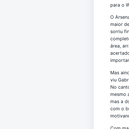
para o 
O Arsena
maior de
sorriu f
completo
área, ar
acertado
importan
Mas aind
viu Gabr
No canto
mesmo a 
mas a d
com o br
motivand
Com mais