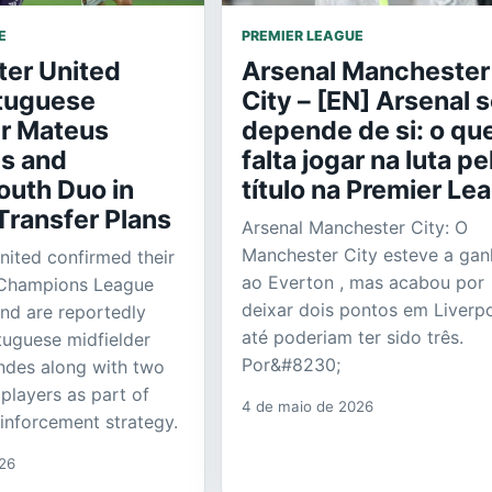
E
PREMIER LEAGUE
er United
Arsenal Manchester
tuguese
City – [EN] Arsenal 
er Mateus
depende de si: o qu
s and
falta jogar na luta pe
uth Duo in
título na Premier Le
ransfer Plans
Arsenal Manchester City: O
Manchester City esteve a gan
ited confirmed their
ao Everton , mas acabou por
e Champions League
deixar dois pontos em Liverp
nd are reportedly
até poderiam ter sido três.
tuguese midfielder
Por&#8230;
ndes along with two
layers as part of
4 de maio de 2026
einforcement strategy.
026