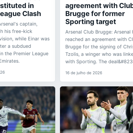
stituted in
agreement with Clu
League Clash
Brugge for former
Sporting target
rsenal's captain,
h his free-kick
Arsenal Club Brugge: Arsenal 
ision, while Einar was
reached an agreement with C
fter a subdued
Brugge for the signing of Chri
in the Premier League
Tzolis, a winger who was link
Emirates.
with Sporting. The deal&#823
026
16 de julho de 2026