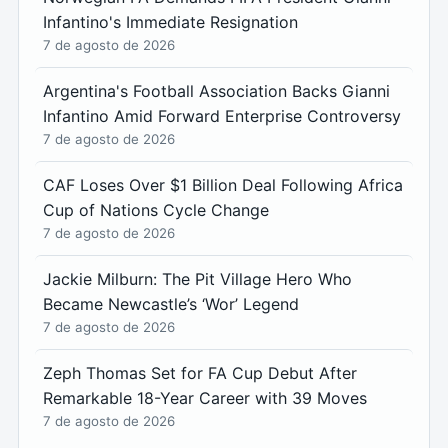
Infantino's Immediate Resignation
7 de agosto de 2026
Argentina's Football Association Backs Gianni
Infantino Amid Forward Enterprise Controversy
7 de agosto de 2026
CAF Loses Over $1 Billion Deal Following Africa
Cup of Nations Cycle Change
7 de agosto de 2026
Jackie Milburn: The Pit Village Hero Who
Became Newcastle’s ‘Wor’ Legend
7 de agosto de 2026
Zeph Thomas Set for FA Cup Debut After
Remarkable 18-Year Career with 39 Moves
7 de agosto de 2026