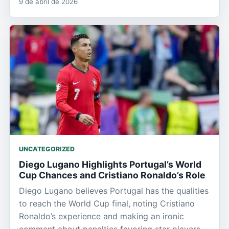
9 de abril de 2026
UNCATEGORIZED
Diego Lugano Highlights Portugal’s World
Cup Chances and Cristiano Ronaldo’s Role
Diego Lugano believes Portugal has the qualities
to reach the World Cup final, noting Cristiano
Ronaldo’s experience and making an ironic