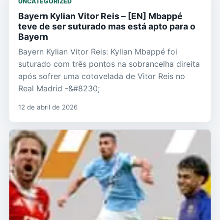
UNCATEGORIZED
Bayern Kylian Vitor Reis – [EN] Mbappé
teve de ser suturado mas está apto para o
Bayern
Bayern Kylian Vitor Reis: Kylian Mbappé foi
suturado com três pontos na sobrancelha direita
após sofrer uma cotovelada de Vitor Reis no
Real Madrid -&#8230;
12 de abril de 2026