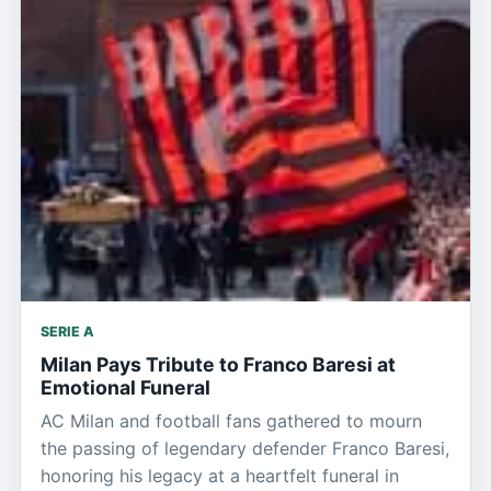
SERIE A
Milan Pays Tribute to Franco Baresi at
Emotional Funeral
AC Milan and football fans gathered to mourn
the passing of legendary defender Franco Baresi,
honoring his legacy at a heartfelt funeral in